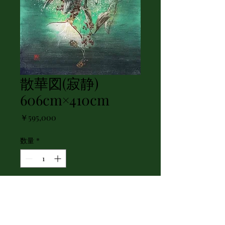
散華図(寂静)
606cm×410cm
価
￥595,000
格
数量
*
カートに追加する
散華図(寂静)シリーズの一枚