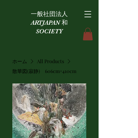
一般社団法人
ARTJAPAN 和
SOCIETY
ホーム
All Products
散華図(寂静) 606cm×410cm