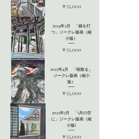
価格
￥55,000
2024年3月 「鐘を打
つ」ジークレ版画（縮
小版）
価格
￥55,000
2023年4月 「桜散る」
ジークレ版画（縮小
版）
価格
￥55,000
2023年5月 「5月の空
に」ジークレ版画（縮
小版)
価格
￥55,000