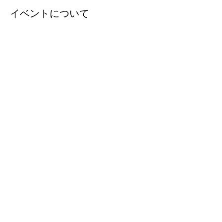
イベントについて
公式ホームページは
こちらから
会期：2021年　11月9日（火）〜11月14日
（日）
時間：10:00〜16:30（最終日は15時まで）
場所：市川大門　旧二葉屋酒造　酒蔵と母屋
入場料：入場料500円　(65才以上、学生は無
料)
出品作家
さらに表示
このイベントをシェア